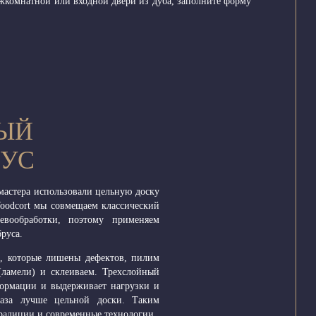
межкомнатной или входной двери из дуба, заполните форму
ЫЙ
РУС
мастера использовали цельную доску
Woodcort мы совмещаем классический
вообработки, поэтому применяем
руса.
а, которые лишены дефектов, пилим
(ламели) и склеиваем. Трехслойный
формации и выдерживает нагрузки и
раза лучше цельной доски. Таким
радиции и современные технологии.