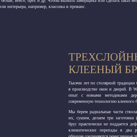
белый, венге, орех и др. Чтобы вызвать замерщика или сделать заказ 
ли интерьера, например, классика и прованс.
ТРЕХСЛОЙН
КЛЕЕНЫЙ Б
Тысячи лет по столярной традиции 
в производстве окон и дверей. В 
опыт с новыми методиками дере
современную технологию клееного б
Мы берем радиальные части ствол
их, сушим, делаем три заготовки 
брус практически не поддается де
климатические перепады в два 
образом соединяются ремесленные т