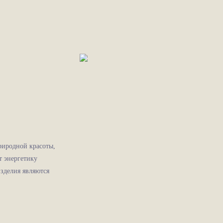
риродной красоты,
т энергетику
зделия являются