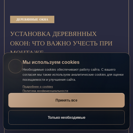
ДЕРЕВЯННЫЕ ОКНА
УСТАНОВКА ДЕРЕВЯННЫХ
ОКОН: ЧТО ВАЖНО УЧЕСТЬ ПРИ
МОНТАЖЕ
Мы используем cookies
Деревянные окна – это классика, не теряющая своей
Необходимые cookies обеспечивают работу сайта. С вашего
актуальности. Они экологичны, красивы, создают в доме
согласия мы также используем аналитические cookies для оценки
особую атмосферу тепла и уюта.
посещаемости и улучшения сайта.
Подробнее о cookies
Политика конфиденциальности
Принять все
ЧИТАТЬ ВСЮ СТАТЬЮ
Только необходимые