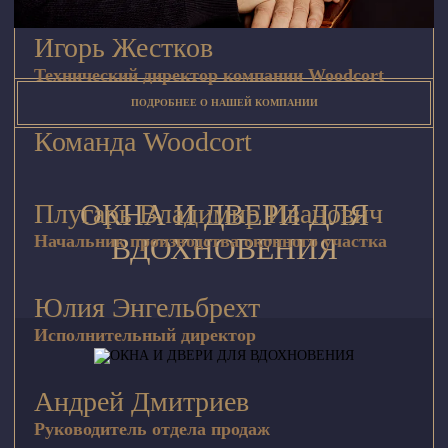
Игорь Жестков
Технический директор компании Woodcort
ПОДРОБНЕЕ О НАШЕЙ КОМПАНИИ
Команда Woodcort
Плугарь Владимир Иванович
ОКНА И ДВЕРИ ДЛЯ
Начальник производства оконного участка
ВДОХНОВЕНИЯ
Юлия Энгельбрехт
Исполнительный директор
Андрей Дмитриев
Руководитель отдела продаж